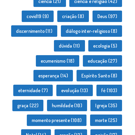
ciência
(21)
ciência e religião
(42)
covid19
(9)
criação
(8)
Deus
(97)
discernimento
(11)
diálogo inter-religioso
(8)
dúvida
(11)
ecologia
(5)
ecumenismo
(18)
educação
(27)
esperança
(14)
Espírito Santo
(8)
eternidade
(7)
evolução
(13)
fé
(103)
graça
(22)
humildade
(10)
Igreja
(35)
momento presente
(108)
morte
(25)