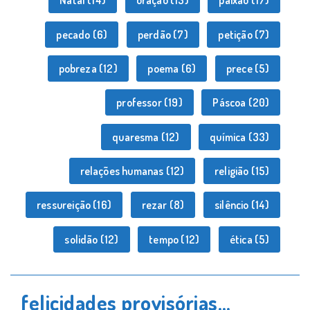
Natal
(14)
oração
(13)
paixão
(17)
pecado
(6)
perdão
(7)
petição
(7)
pobreza
(12)
poema
(6)
prece
(5)
professor
(19)
Páscoa
(20)
quaresma
(12)
química
(33)
relações humanas
(12)
religião
(15)
ressureição
(16)
rezar
(8)
silêncio
(14)
solidão
(12)
tempo
(12)
ética
(5)
felicidades provisórias…