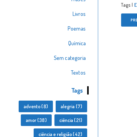
Tags |
E
Livros
PR
Poemas
Química
Sem categoria
Textos
Tags
advento
(8)
alegria
(7)
amor
(38)
ciência
(21)
ciência e religião
(42)