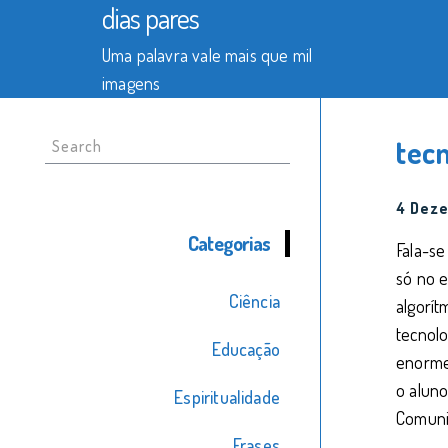
dias pares
Uma palavra vale mais que mil
imagens
Search
tec
for:
4 Dez
Categorias
Fala-se
só no e
Ciência
algorít
tecnolo
Educação
enorme
o aluno
Espiritualidade
Comunic
Frases