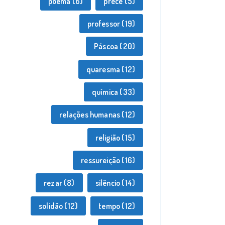
poema
(6)
prece
(5)
professor
(19)
Páscoa
(20)
quaresma
(12)
química
(33)
relações humanas
(12)
religião
(15)
ressureição
(16)
rezar
(8)
silêncio
(14)
solidão
(12)
tempo
(12)