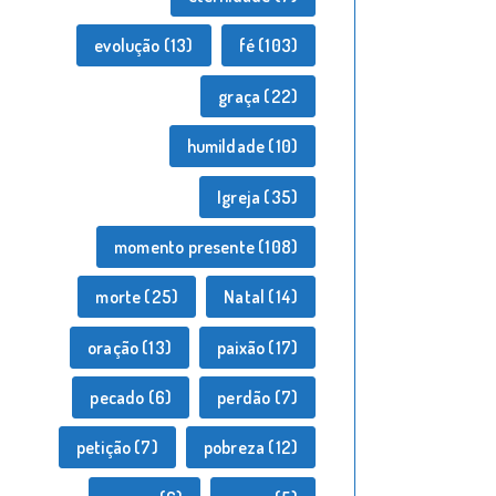
evolução
(13)
fé
(103)
graça
(22)
humildade
(10)
Igreja
(35)
momento presente
(108)
morte
(25)
Natal
(14)
oração
(13)
paixão
(17)
pecado
(6)
perdão
(7)
petição
(7)
pobreza
(12)