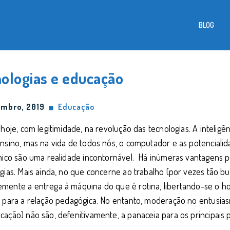
BLOG
nologias e educação
embro, 2019
Educação
 hoje, com legitimidade, na revolução das tecnologias. A inteligê
nsino, mas na vida de todos nós, o computador e as potencialid
mico são uma realidade incontornável. Há inúmeras vantagens p
gias. Mais ainda, no que concerne ao trabalho (por vezes tão bu
mente a entrega à máquina do que é rotina, libertando-se o 
 para a relação pedagógica. No entanto, moderação no entusias
ação) não são, defenitivamente, a panaceia para os principais