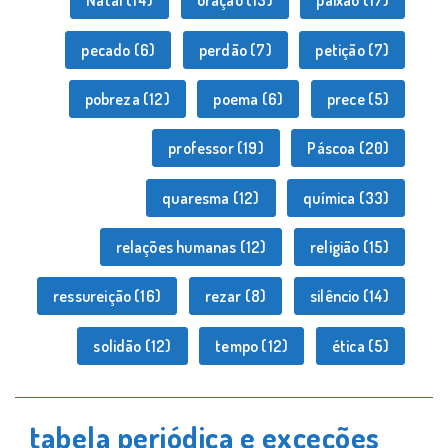
Natal
(14)
oração
(13)
paixão
(17)
pecado
(6)
perdão
(7)
petição
(7)
pobreza
(12)
poema
(6)
prece
(5)
professor
(19)
Páscoa
(20)
quaresma
(12)
química
(33)
relações humanas
(12)
religião
(15)
ressureição
(16)
rezar
(8)
silêncio
(14)
solidão
(12)
tempo
(12)
ética
(5)
tabela periódica e exceções