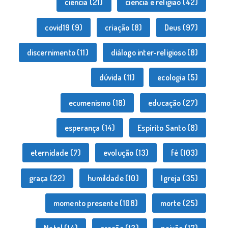
ciência
(21)
ciência e religião
(42)
covid19
(9)
criação
(8)
Deus
(97)
discernimento
(11)
diálogo inter-religioso
(8)
dúvida
(11)
ecologia
(5)
ecumenismo
(18)
educação
(27)
esperança
(14)
Espírito Santo
(8)
eternidade
(7)
evolução
(13)
fé
(103)
graça
(22)
humildade
(10)
Igreja
(35)
momento presente
(108)
morte
(25)