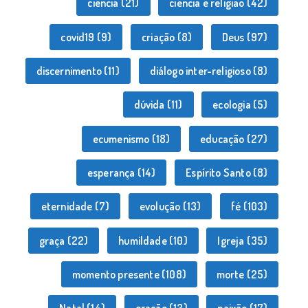
ciência
(21)
ciência e religião
(42)
covid19
(9)
criação
(8)
Deus
(97)
discernimento
(11)
diálogo inter-religioso
(8)
dúvida
(11)
ecologia
(5)
ecumenismo
(18)
educação
(27)
esperança
(14)
Espírito Santo
(8)
eternidade
(7)
evolução
(13)
fé
(103)
graça
(22)
humildade
(10)
Igreja
(35)
momento presente
(108)
morte
(25)