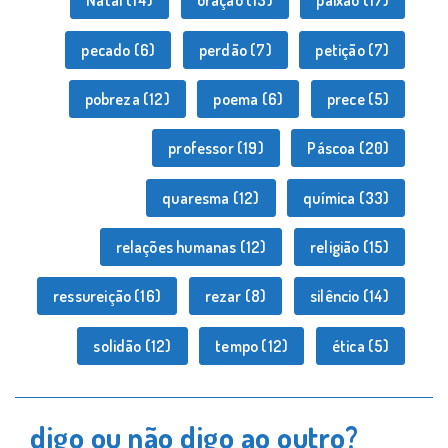
Natal
(14)
oração
(13)
paixão
(17)
pecado
(6)
perdão
(7)
petição
(7)
pobreza
(12)
poema
(6)
prece
(5)
professor
(19)
Páscoa
(20)
quaresma
(12)
química
(33)
relações humanas
(12)
religião
(15)
ressureição
(16)
rezar
(8)
silêncio
(14)
solidão
(12)
tempo
(12)
ética
(5)
digo ou não digo ao outro?