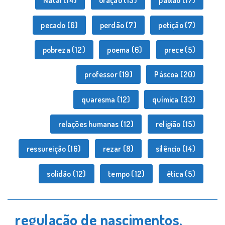
Natal
(14)
oração
(13)
paixão
(17)
pecado
(6)
perdão
(7)
petição
(7)
pobreza
(12)
poema
(6)
prece
(5)
professor
(19)
Páscoa
(20)
quaresma
(12)
química
(33)
relações humanas
(12)
religião
(15)
ressureição
(16)
rezar
(8)
silêncio
(14)
solidão
(12)
tempo
(12)
ética
(5)
regulação de nascimentos,