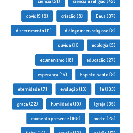
ciência
(21)
ciência e religião
(42)
covid19
(9)
criação
(8)
Deus
(97)
discernimento
(11)
diálogo inter-religioso
(8)
dúvida
(11)
ecologia
(5)
ecumenismo
(18)
educação
(27)
esperança
(14)
Espírito Santo
(8)
eternidade
(7)
evolução
(13)
fé
(103)
graça
(22)
humildade
(10)
Igreja
(35)
momento presente
(108)
morte
(25)