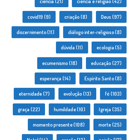
ciência
(21)
ciência e religião
(42)
covid19
(9)
criação
(8)
Deus
(97)
discernimento
(11)
diálogo inter-religioso
(8)
dúvida
(11)
ecologia
(5)
ecumenismo
(18)
educação
(27)
esperança
(14)
Espírito Santo
(8)
eternidade
(7)
evolução
(13)
fé
(103)
graça
(22)
humildade
(10)
Igreja
(35)
momento presente
(108)
morte
(25)