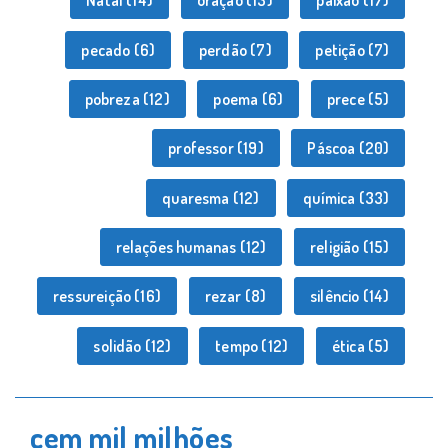
Natal
(14)
oração
(13)
paixão
(17)
pecado
(6)
perdão
(7)
petição
(7)
pobreza
(12)
poema
(6)
prece
(5)
professor
(19)
Páscoa
(20)
quaresma
(12)
química
(33)
relações humanas
(12)
religião
(15)
ressureição
(16)
rezar
(8)
silêncio
(14)
solidão
(12)
tempo
(12)
ética
(5)
cem mil milhões