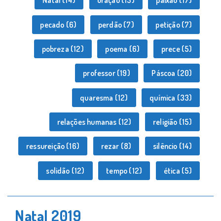
Natal
(14)
oração
(13)
paixão
(17)
pecado
(6)
perdão
(7)
petição
(7)
pobreza
(12)
poema
(6)
prece
(5)
professor
(19)
Páscoa
(20)
quaresma
(12)
química
(33)
relações humanas
(12)
religião
(15)
ressureição
(16)
rezar
(8)
silêncio
(14)
solidão
(12)
tempo
(12)
ética
(5)
Natal 2019