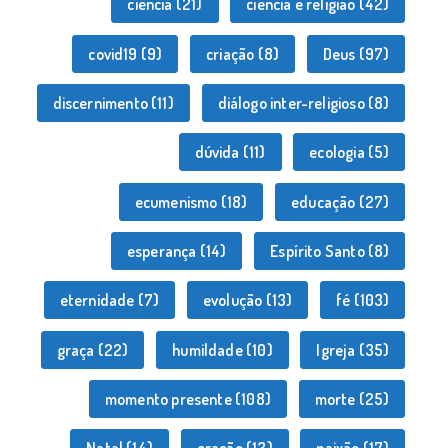
ciência
(21)
ciência e religião
(42)
covid19
(9)
criação
(8)
Deus
(97)
discernimento
(11)
diálogo inter-religioso
(8)
dúvida
(11)
ecologia
(5)
ecumenismo
(18)
educação
(27)
esperança
(14)
Espírito Santo
(8)
eternidade
(7)
evolução
(13)
fé
(103)
graça
(22)
humildade
(10)
Igreja
(35)
momento presente
(108)
morte
(25)