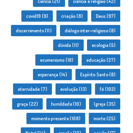
ciência
(21)
ciência e religião
(42)
covid19
(9)
criação
(8)
Deus
(97)
discernimento
(11)
diálogo inter-religioso
(8)
dúvida
(11)
ecologia
(5)
ecumenismo
(18)
educação
(27)
esperança
(14)
Espírito Santo
(8)
eternidade
(7)
evolução
(13)
fé
(103)
graça
(22)
humildade
(10)
Igreja
(35)
momento presente
(108)
morte
(25)