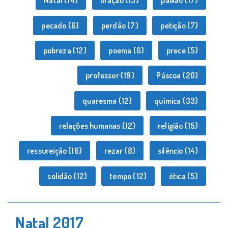
Natal
(14)
oração
(13)
paixão
(17)
pecado
(6)
perdão
(7)
petição
(7)
pobreza
(12)
poema
(6)
prece
(5)
professor
(19)
Páscoa
(20)
quaresma
(12)
química
(33)
relações humanas
(12)
religião
(15)
ressureição
(16)
rezar
(8)
silêncio
(14)
solidão
(12)
tempo
(12)
ética
(5)
Natal 2017